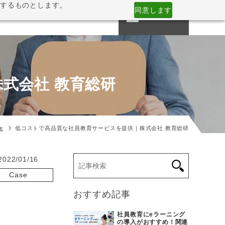
意するものとします。
同意します
CONTACT
NESS
COMPANY
MEDIA
式会社 教育総研
e
低コストで高品質な社員教育サービスを提供｜株式会社 教育総研
2022/01/16
Case
新入社員研修
おすすめ記事
eラーニング
社員教育にeラーニング
ンライン研修
の導入がおすすめ！関連