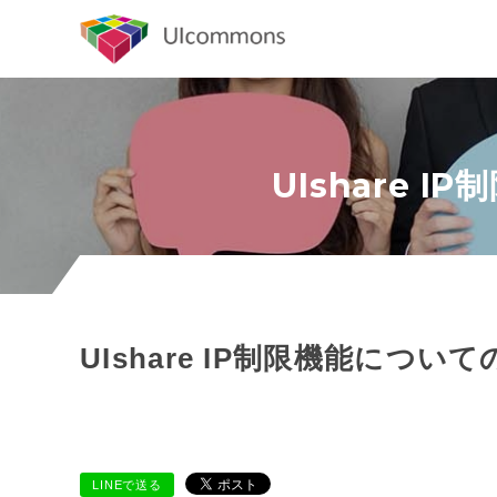
UIshare
UIshare IP制限機能につ
LINEで送る