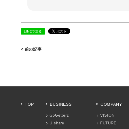
LINEで送る
< 前の記事
TOP
BUSINESS
COMPANY
GoGetterz
VISION
UIshare
FUTURE