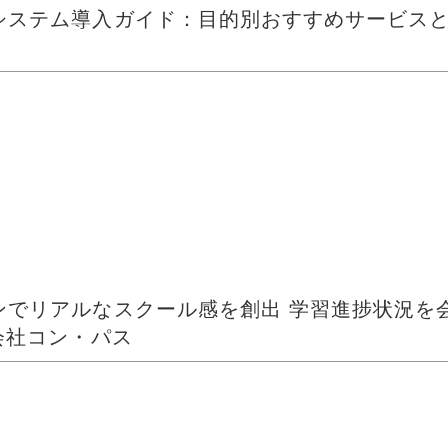
システム導入ガイド：目的別おすすめサービス
ライブ配信
インナーブランディング
eラーニング
オンライン学習
動画配信
ンでリアルなスクール感を創出 学習進捗状況を
会社コン・パス
オンライン学習
動画販売