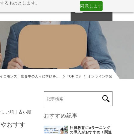
意するものとします。
同意します
CONTACT
NESS
COMPANY
MEDIA
イコモンズ｜世界中の人々に学びを。
TOPICS
オンライン学習
新しい順 |
古い順
おすすめ記事
点やおすす
社員教育にeラーニング
の導入がおすすめ！関連