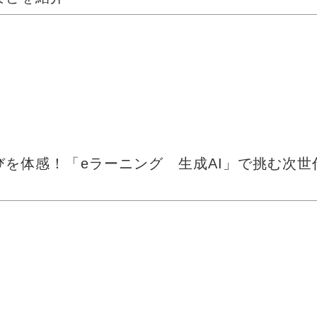
オンライン研修
オンライン学習
動画配信
LMS
オンライン配信
びを体感！「eラーニング 生成AI」で挑む次世
eラーニング
オンライン学習
動画配信
生成AI