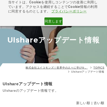
当サイトは、Cookieを使用しコンテンツの改善に利用し
ています。アクセスを継続することでCookie情報の利用
toggle
に同意するものとします。
プライバシーポリシー
navigat
同意します
UIshareアップデート情報
株式会社ユイコモンズ｜世界中の人々に学びを。
TOPICS
UIshareアップデート情報
UIshareアップデート情報
UIshareのアップデート情報です。
新しい順 |
古い順