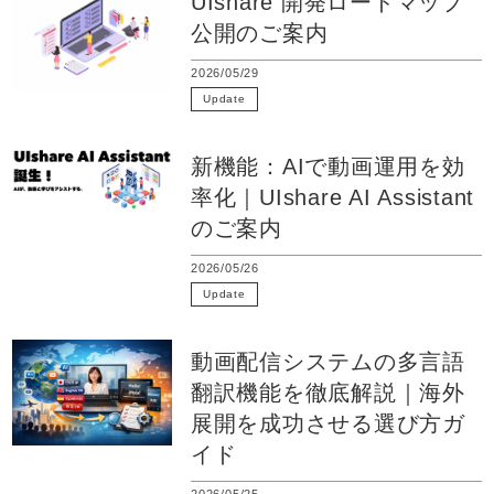
UIshare 開発ロードマップ
公開のご案内
2026/05/29
Update
新機能：AIで動画運用を効
率化｜UIshare AI Assistant
のご案内
2026/05/26
Update
動画配信システムの多言語
翻訳機能を徹底解説｜海外
展開を成功させる選び方ガ
イド