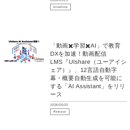
2026/05/25
knowhow
eラーニング
LMS
多言語翻訳
「動画✖️学習✖️AI」で教育
DXを加速！動画配信
LMS『UIshare（ユーアイシ
ェア）』、12言語自動字
幕・概要自動生成を可能に
する「AI Assistant」をリリ
ース
2026/05/25
Release
DX
動画配信