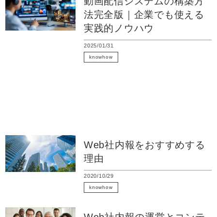
動画配信システムの構築方
法完全版｜企業でも使える
実践的ノウハウ
2025/01/31
knowhow
eラーニング
Web社内報
オンライン研修
動画配信
システム開発
Web社内報をおすすめする
理由
2020/10/29
knowhow
Web社内報