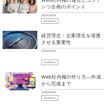
Web社内報の運営とコンテ
ンツ企画のポイント
2020/10/29
knowhow
Web社内報
経営理念・企業理念を浸透
させる重要性
2020/09/10
新入社員研修
knowhow
Web社内報
Web社内報の作り方―作成
から完成まで
2020/09/10
knowhow
Web社内報