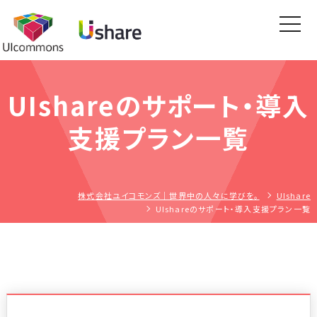
toggl
naviga
UIshareのサポート・導入
支援プラン一覧
株式会社ユイコモンズ｜世界中の人々に学びを。
UIshare
UIshareのサポート・導入支援プラン一覧