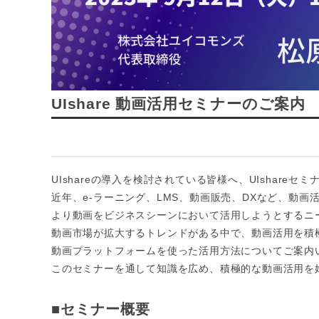
UIshare 動画活用セミナーのご案内
UIshare
の導入を検討されている皆様へ、
UIshare
セミ
近年、
e-
ラーニング、
LMS
、動画販売、
DX
など、動画
より動画をビジネスシーンにおいて活用しようとするニ
動画市場が拡大するトレンドがある中で、動画活用を積
動画プラットフォームを使った活用方法についてご案内
このセミナーを通して知識を広め、積極的な動画活用を
■セミナー概要