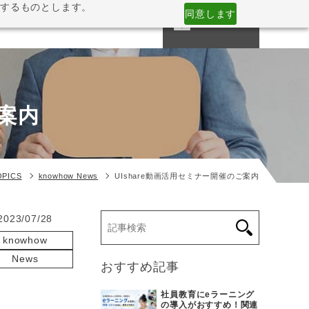
意するものとします。
同意します
CONTACT
NESS
COMPANY
MEDIA
ご案内
OPICS
knowhow
News
UIshare動画活用セミナー開催のご案内
2023/07/28
knowhow
News
おすすめ記事
社員教育にeラーニング
の導入がおすすめ！関連