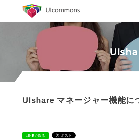
UIs
UIshare マネージャー機能
LINEで送る