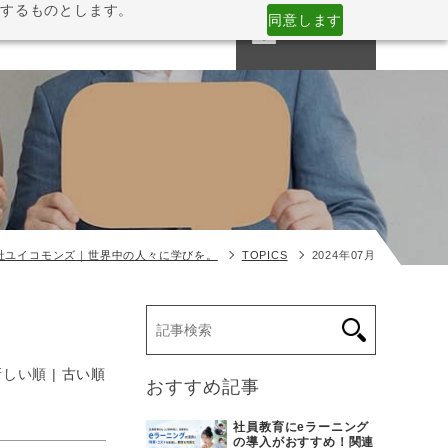
意するものとします。
同意します
CONTACT
NESS
COMPANY
MEDIA
社ユイコモンズ｜世界中の人々に学びを。
TOPICS
2024年07月
新しい順 |
古い順
おすすめ記事
社員教育にeラーニング
の導入がおすすめ！関連