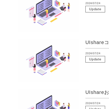
2024/07/24
Update
UIsha
2024/07/24
Update
UIsha
2024/07/24