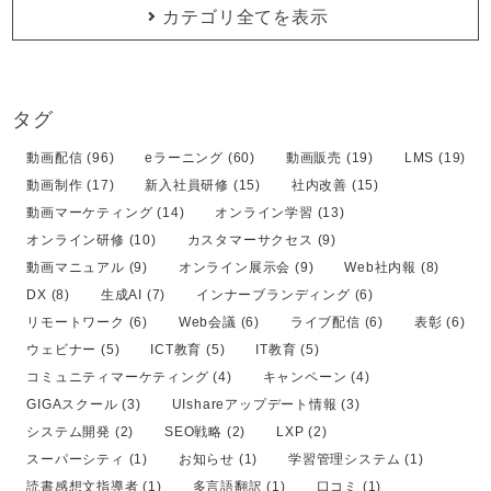
カテゴリ全てを表示
タグ
動画配信 (96)
eラーニング (60)
動画販売 (19)
LMS (19)
動画制作 (17)
新入社員研修 (15)
社内改善 (15)
動画マーケティング (14)
オンライン学習 (13)
オンライン研修 (10)
カスタマーサクセス (9)
動画マニュアル (9)
オンライン展示会 (9)
Web社内報 (8)
DX (8)
生成AI (7)
インナーブランディング (6)
リモートワーク (6)
Web会議 (6)
ライブ配信 (6)
表彰 (6)
ウェビナー (5)
ICT教育 (5)
IT教育 (5)
コミュニティマーケティング (4)
キャンペーン (4)
GIGAスクール (3)
UIshareアップデート情報 (3)
システム開発 (2)
SEO戦略 (2)
LXP (2)
スーパーシティ (1)
お知らせ (1)
学習管理システム (1)
読書感想文指導者 (1)
多言語翻訳 (1)
口コミ (1)