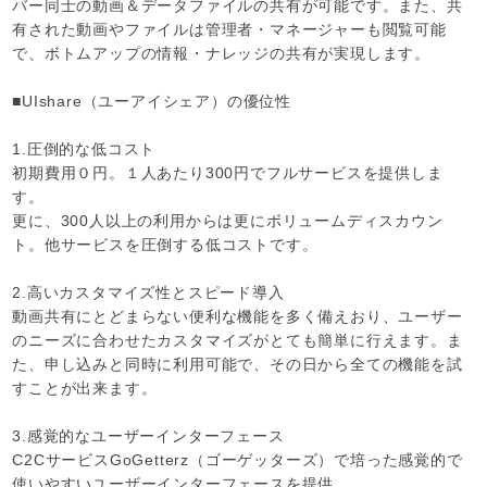
バー同士の動画＆データファイルの共有が可能です。また、共
有された動画やファイルは管理者・マネージャーも閲覧可能
で、ボトムアップの情報・ナレッジの共有が実現します。
■UIshare（ユーアイシェア）の優位性
1.圧倒的な低コスト
初期費用０円。１人あたり300円でフルサービスを提供しま
す。
更に、300人以上の利用からは更にボリュームディスカウン
ト。他サービスを圧倒する低コストです。
2.高いカスタマイズ性とスピード導入
動画共有にとどまらない便利な機能を多く備えおり、ユーザー
のニーズに合わせたカスタマイズがとても簡単に行えます。ま
た、申し込みと同時に利用可能で、その日から全ての機能を試
すことが出来ます。
3.感覚的なユーザーインターフェース
C2CサービスGoGetterz（ゴーゲッターズ）で培った感覚的で
使いやすいユーザーインターフェースを提供。