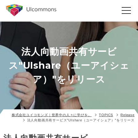
toggle
navigat
法人向動画共有サービ
ス"UIshare（ユーアイシェ
ア）"をリリース
株式会社ユイコモンズ｜世界中の人々に学びを。
TOPICS
Release
法人向動画共有サービス"UIshare（ユーアイシェア）"をリリース