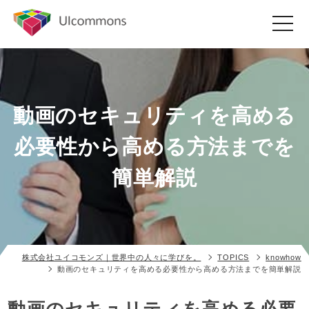
toggle
navigat
動画のセキュリティを高める
必要性から高める方法までを
簡単解説
株式会社ユイコモンズ｜世界中の人々に学びを。
TOPICS
knowhow
動画のセキュリティを高める必要性から高める方法までを簡単解説