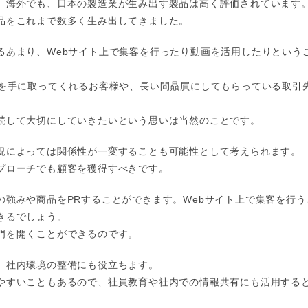
。海外でも、日本の製造業が生み出す製品は高く評価されています
品をこれまで数多く生み出してきました。
るあまり、Webサイト上で集客を行ったり動画を活用したりという
品を手に取ってくれるお客様や、長い間贔屓にしてもらっている取引
続して大切にしていきたいという思いは当然のことです。
況によっては関係性が一変することも可能性として考えられます。
プローチでも顧客を獲得すべきです。
強みや商品をPRすることができます。Webサイト上で集客を行
きるでしょう。
門を開くことができるのです。
、社内環境の整備にも役立ちます。
やすいこともあるので、社員教育や社内での情報共有にも活用する