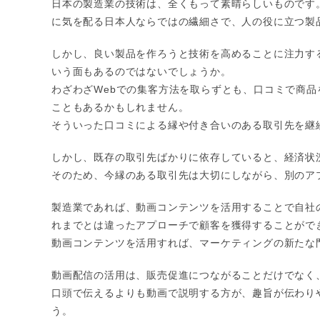
日本の製造業の技術は、全くもって素晴らしいものです
に気を配る日本人ならではの繊細さで、人の役に立つ製
しかし、良い製品を作ろうと技術を高めることに注力す
いう面もあるのではないでしょうか。
わざわざWebでの集客方法を取らずとも、口コミで商
こともあるかもしれません。
そういった口コミによる縁や付き合いのある取引先を継
しかし、既存の取引先ばかりに依存していると、経済状
そのため、今縁のある取引先は大切にしながら、別のア
製造業であれば、動画コンテンツを活用することで自社の
れまでとは違ったアプローチで顧客を獲得することがで
動画コンテンツを活用すれば、マーケティングの新たな
動画配信の活用は、販売促進につながることだけでなく
口頭で伝えるよりも動画で説明する方が、趣旨が伝わり
う。