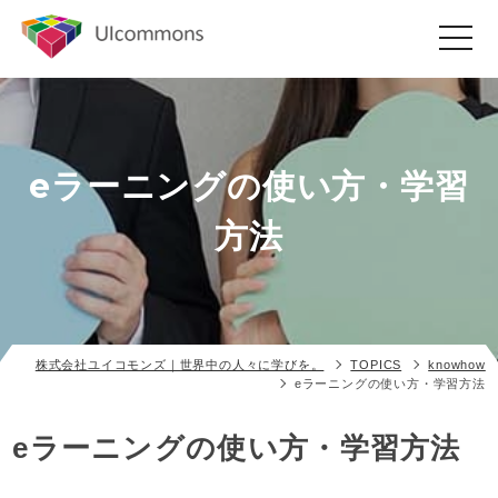
toggle
navigat
eラーニングの使い方・学習
方法
株式会社ユイコモンズ｜世界中の人々に学びを。
TOPICS
knowhow
eラーニングの使い方・学習方法
eラーニングの使い方・学習方法